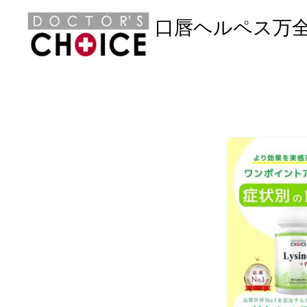
口唇ヘルペス万