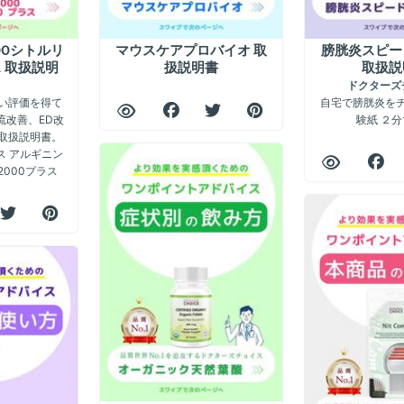
00シトルリ
マウスケアプロバイオ 取
膀胱炎スピー
ス 取扱説明
扱説明書
取扱説
ドクターズ
高い評価を得て
自宅で膀胱炎を
流改善、ED改
験紙 ２
取扱説明書。
ス アルギニン
2000プラス