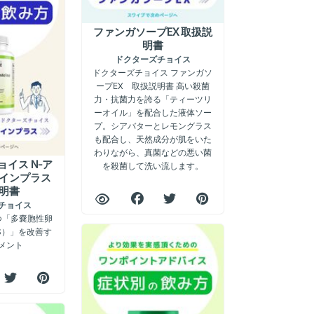
ファンガソープEX 取扱説
明書
ドクターズチョイス
ドクターズチョイス ファンガソ
ープEX 取扱説明書 高い殺菌
力・抗菌力を誇る「ティーツリ
ーオイル」を配合した液体ソー
プ。シアバターとレモングラス
も配合し、天然成分が肌をいた
わりながら、真菌などの悪い菌
イス N-ア
を殺菌して洗い流します。
インプラス
明書
チョイス
つ「多嚢胞性卵
S）」を改善す
メント