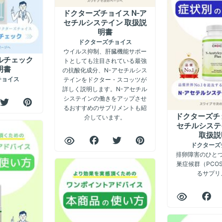
ドクターズチョイス N-ア
セチルシステイン 取扱説
明書
ドクターズチョイス
ウイルス抑制、肝臓機能サポー
ルチェック
トとしても注目されている最強
明書
の抗酸化成分、N-アセチルシス
テインをドクター・スコッツが
チョイス
詳しく説明します。N-アセチル
システインの働きをアップさせ
るおすすめのサプリメントも紹
ドクターズチョ
介しています。
セチルシステ
取扱説
ドクターズ
排卵障害のひと
巣症候群（PCO
るサプリ