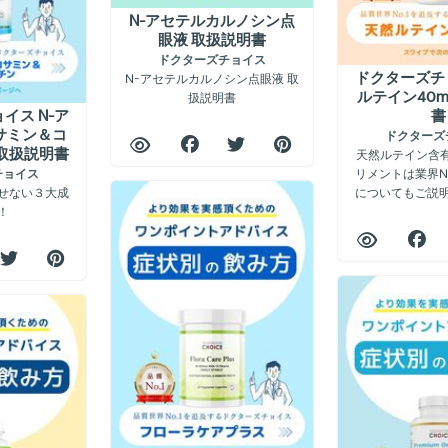
N-アセテルカルノシン点
眼液 取扱説明書
ドクターズチョイス
N-アセテルカルノシン点眼液 取
ドクターズチ
扱説明書
ルテイン40m
イス N-ア
書
サミン＆コ
ドクターズ
取扱説明書
天然ルテイン含有
リメントは業界N
チョイス
せない３大成
についてもご説
！