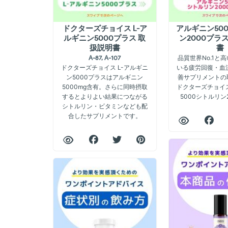
ドクターズチョイス L-ア
アルギニン50
ルギニン5000プラス 取
ン2000プラ
扱説明書
書
品質世界No.1と
A-87, A-107
ドクターズチョイス L-アルギニ
いる疲労回復・血
ン5000プラスはアルギニン
善サプリメントの
5000mg含有。さらに同時摂取
ドクターズチョイ
するとよりよい結果につながる
5000シトルリン
シトルリン・ビタミンなども配
合したサプリメントです。